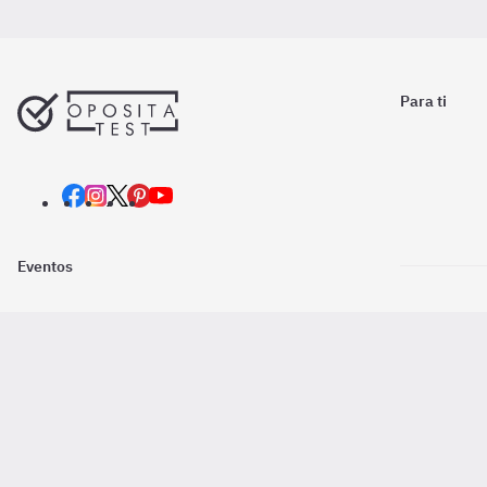
Para ti
Eventos
Nosotros
Descarga la