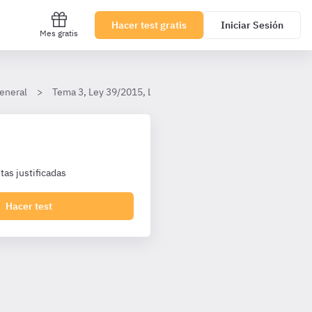
Hacer test gratis
Iniciar Sesión
Mes gratis
eneral
Tema 3, Ley 39/2015, Ley 40/2015 y jurisdicción contencio
as justificadas
Hacer test