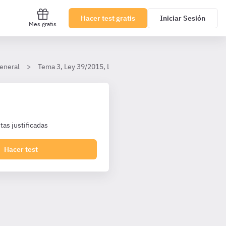
Hacer test gratis
Iniciar Sesión
Mes gratis
eneral
Tema 3, Ley 39/2015, Ley 40/2015 y jurisdicción contencio
as justificadas
Hacer test