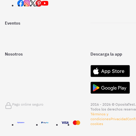
Eventos
Nosotros
Descarga la app
Pago online seguro
2016 - 2026 © OpositaTest.
Todos los derechos reserva
Términos y
condiciones
Privacidad
Confi
cookies