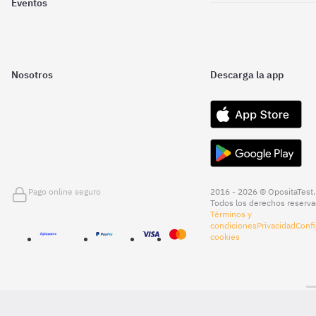
Eventos
Nosotros
Descarga la app
Pago online seguro
2016 - 2026 © OpositaTest.
Todos los derechos reserva
Términos y
condiciones
Privacidad
Confi
cookies