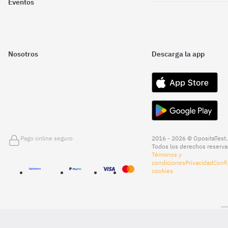
Eventos
Nosotros
Descarga la app
Pago online seguro
2016 - 2026 © OpositaTest.
Todos los derechos reserva
Términos y
condiciones
Privacidad
Confi
cookies