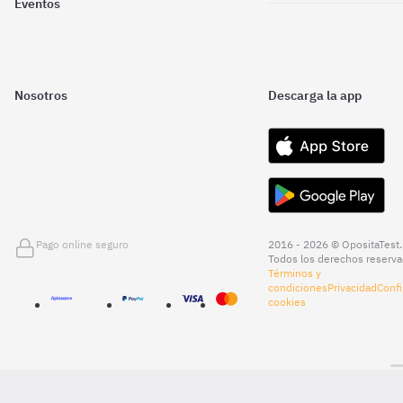
Eventos
Nosotros
Descarga la app
Pago online seguro
2016 - 2026 © OpositaTest.
Todos los derechos reserva
Términos y
condiciones
Privacidad
Confi
cookies