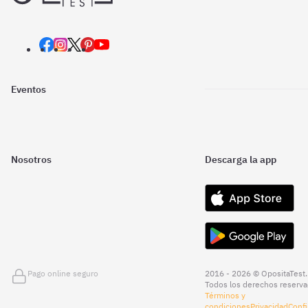
Eventos
Nosotros
Descarga la app
Pago online seguro
2016 - 2026 © OpositaTest.
Todos los derechos reserva
Términos y
condiciones
Privacidad
Confi