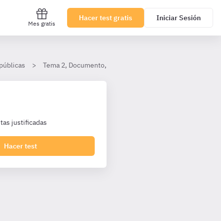
Hacer test gratis
Iniciar Sesión
Mes gratis
 públicas
Tema 2, Documento, registro y archivo
Registro
as justificadas
Hacer test