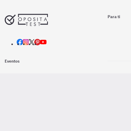
Para ti
Eventos
Nosotros
Descarga la