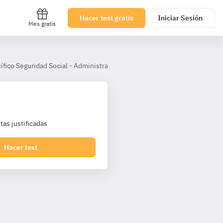
Hacer test gratis
Iniciar Sesión
Mes gratis
fico Seguridad Social - Administrativos SS TL
Tema 2
Regímen
as justificadas
Hacer test