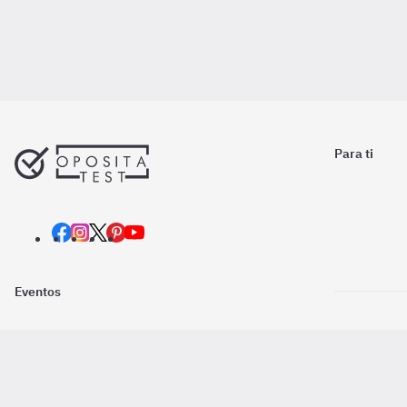
Para ti
Eventos
Nosotros
Descarga la