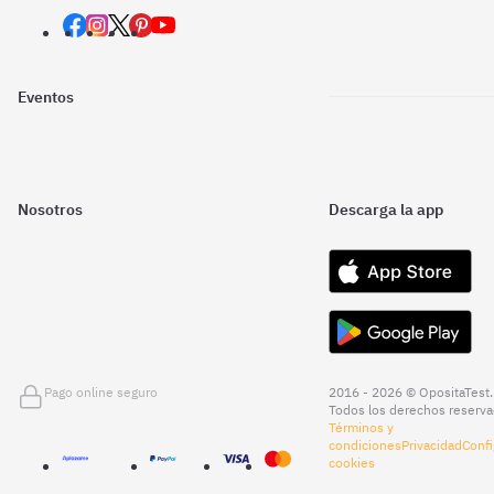
Eventos
Nosotros
Descarga la app
Pago online seguro
2016 - 2026 © OpositaTest.
Todos los derechos reserva
Términos y
condiciones
Privacidad
Confi
cookies