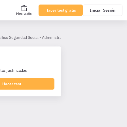
Hacer test gratis
Iniciar Sesión
Mes gratis
fico Seguridad Social - Administrativos SS TL
Tema 5
La gest
as justificadas
Hacer test