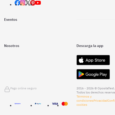
Eventos
Nosotros
Descarga la app
Pago online seguro
2016 - 2026 © OpositaTest.
Todos los derechos reserva
Términos y
condiciones
Privacidad
Confi
cookies