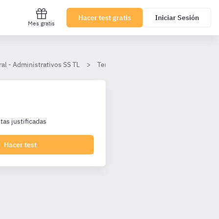
Hacer test gratis
Iniciar Sesión
Mes gratis
al - Administrativos SS TL
Tema 17
Las fases del procedimie
as justificadas
Hacer test