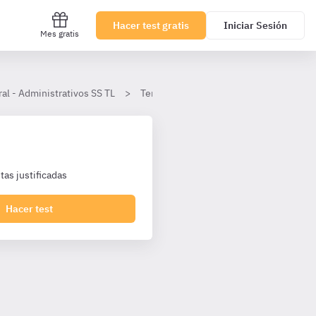
Hacer test gratis
Iniciar Sesión
Mes gratis
al - Administrativos SS TL
Tema 6
El Consejo General del Pod
as justificadas
Hacer test