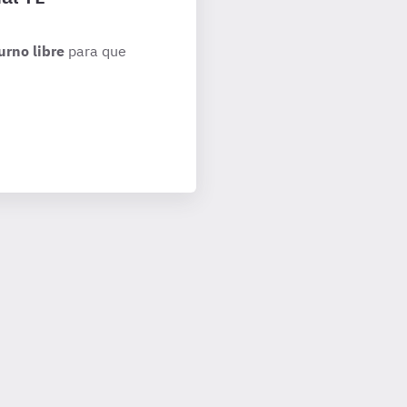
urno libre
para que