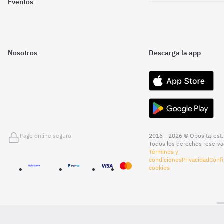
Eventos
Nosotros
Descarga la app
Pago online seguro
2016 - 2026 © OpositaTest.
Todos los derechos reserva
Términos y
condiciones
Privacidad
Confi
cookies