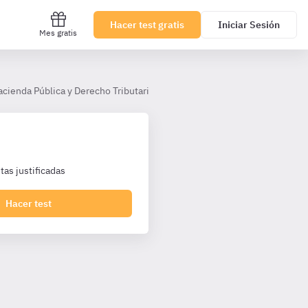
Hacer test gratis
Iniciar Sesión
Mes gratis
acienda Pública y Derecho Tributario AHP (TL)
Tema 15
Rendim
as justificadas
Hacer test