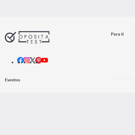
Para ti
Eventos
Nosotros
Descarga la