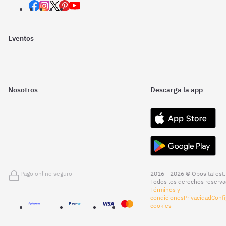
Eventos
Nosotros
Descarga la app
Pago online seguro
2016 - 2026 © OpositaTest.
Todos los derechos reserva
Términos y
condiciones
Privacidad
Confi
cookies