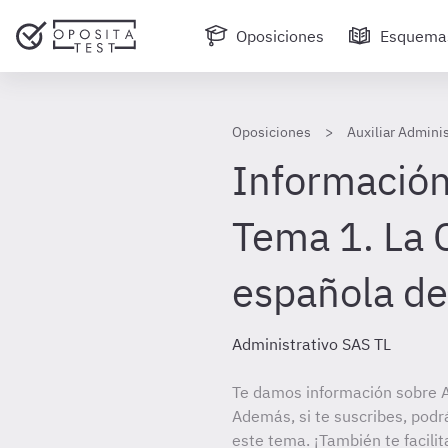
Oposiciones
Esquema
Oposiciones
Auxiliar Admini
Información
Tema 1. La 
española de
Administrativo SAS TL
Te damos información sobre Au
Además, si te suscribes, podr
este tema. ¡También te facilit