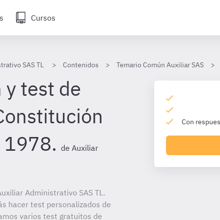
s
Cursos
strativo SAS TL
Contenidos
Temario Común Auxiliar SAS
 y test de
Constitución
Con respuest
 1978.
de Auxiliar
xiliar Administrativo SAS TL.
ás hacer test personalizados de
amos varios test gratuitos de