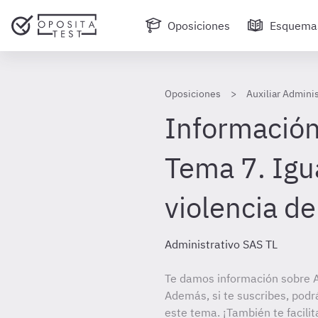
Oposiciones
Esquema
Oposiciones
Auxiliar Admini
Información
Tema 7. Igu
violencia d
Administrativo SAS TL
Te damos información sobre Au
Además, si te suscribes, podr
este tema. ¡También te facilit