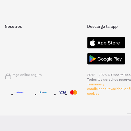
Nosotros
Descarga la app
Pago online seguro
2016 - 2026 © OpositaTest.
Todos los derechos reserva
Términos y
condiciones
Privacidad
Confi
cookies