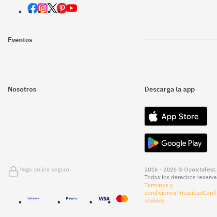
Eventos
Nosotros
Descarga la app
Pago online seguro
2016 - 2026 © OpositaTest.
Todos los derechos reserva
Términos y
condiciones
Privacidad
Confi
cookies