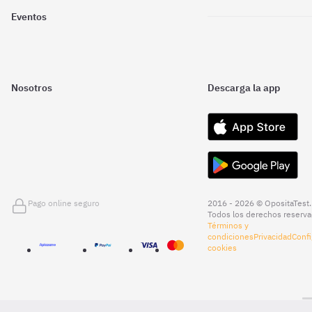
Eventos
Nosotros
Descarga la app
Pago online seguro
2016 - 2026 © OpositaTest.
Todos los derechos reserva
Términos y
condiciones
Privacidad
Confi
cookies