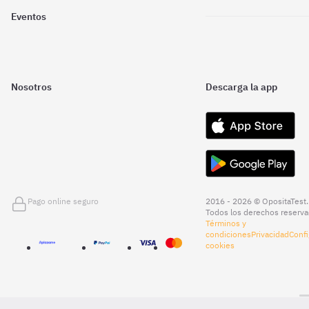
Eventos
Nosotros
Descarga la app
Pago online seguro
2016 - 2026 © OpositaTest.
Todos los derechos reserva
Términos y
condiciones
Privacidad
Confi
cookies