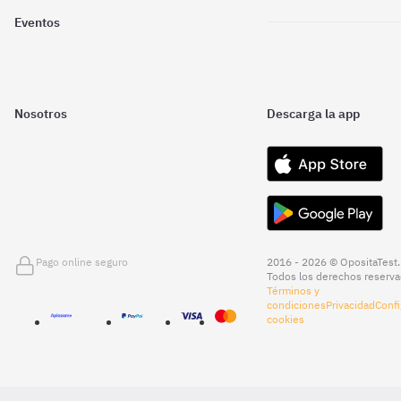
Eventos
Nosotros
Descarga la app
Pago online seguro
2016 - 2026 © OpositaTest.
Todos los derechos reserva
Términos y
condiciones
Privacidad
Confi
cookies