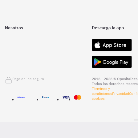
Nosotros
Descarga la app
Pago online seguro
2016 - 2026 © OpositaTest.
Todos los derechos reserva
Términos y
condiciones
Privacidad
Confi
cookies