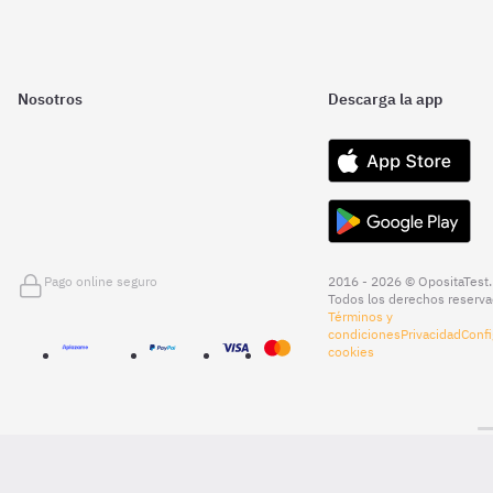
Nosotros
Descarga la app
Pago online seguro
2016 - 2026 © OpositaTest.
Todos los derechos reserva
Términos y
condiciones
Privacidad
Confi
cookies