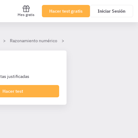
Hacer test gratis
Iniciar Sesión
Mes gratis
Razonamiento numérico
Operaciones combinadas
Nive
as justificadas
Hacer test