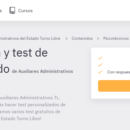
s
Cursos
istrativos del Estado Turno Libre
Contenidos
Psicotécnicos
 y test de
do
de Auxiliares Administrativos
Con respuest
xiliares Administrativos TL.
ás hacer test personalizados de
amos varios test gratuitos de
 Estado Turno Libre!