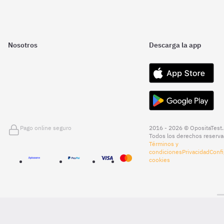
Nosotros
Descarga la app
Pago online seguro
2016 - 2026 © OpositaTest.
Todos los derechos reserva
Términos y
condiciones
Privacidad
Confi
cookies