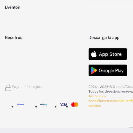
Eventos
Nosotros
Descarga la app
Pago online seguro
2016 - 2026 © OpositaTest.
Todos los derechos reserva
Términos y
condiciones
Privacidad
Confi
cookies