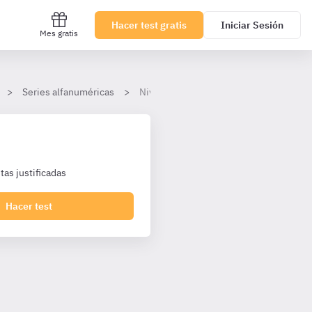
Hacer test gratis
Iniciar Sesión
Mes gratis
Series alfanuméricas
Nivel básico
as justificadas
Hacer test