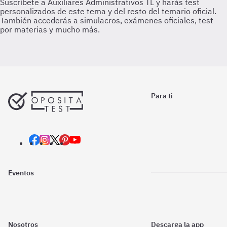
Para ti
Eventos
Nosotros
Descarga la app