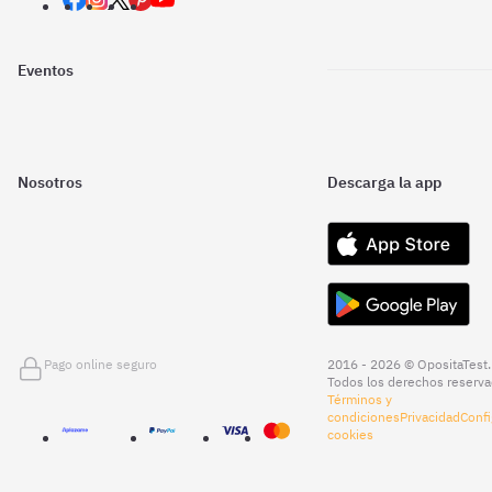
Eventos
Nosotros
Descarga la app
Pago online seguro
2016 - 2026 © OpositaTest.
Todos los derechos reserva
Términos y
condiciones
Privacidad
Confi
cookies