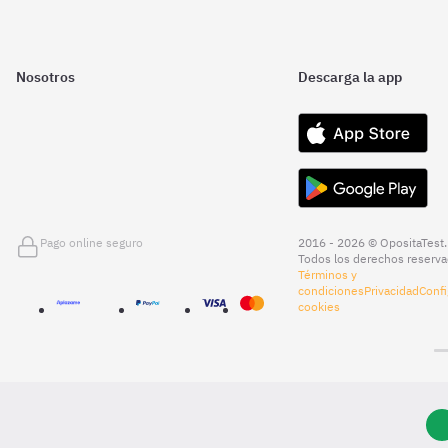
Nosotros
Descarga la app
Pago online seguro
2016 - 2026 © OpositaTest.
Todos los derechos reserva
Términos y
condiciones
Privacidad
Confi
cookies