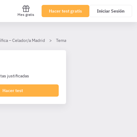
Hacer test gratis
Iniciar Sesión
Mes gratis
ífica – Celador/a Madrid
Tema 10. Funciones del Celador y del Jef
as justificadas
Hacer test