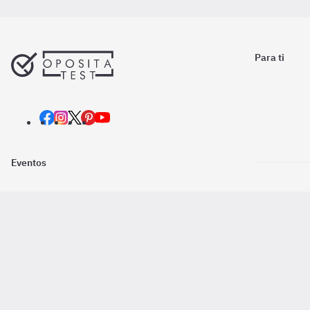
Para ti
Eventos
Nosotros
Descarga la