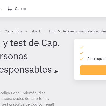
s
Cursos
Contenidos
Libro I
Título V. De la responsabilidad civil de
 y test de Cap.
ersonas
Con respuest
responsables
de
ódigo Penal. Además, si te
personalizados de este tema.
 test gratuitos de Código Penal!