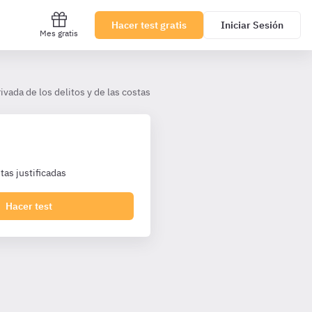
Hacer test gratis
Iniciar Sesión
Mes gratis
rivada de los delitos y de las costas procesales
Cap. II. De las per
as justificadas
Hacer test