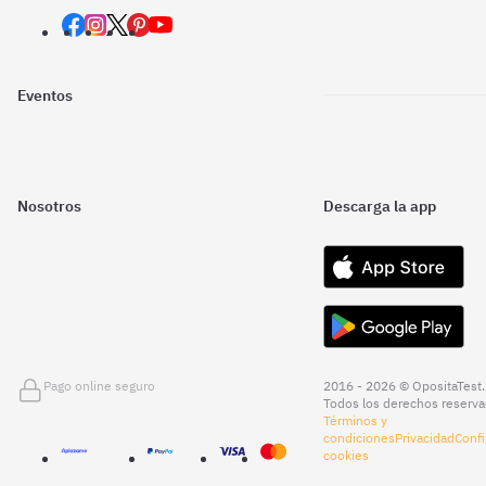
Eventos
Nosotros
Descarga la app
Pago online seguro
2016 - 2026 © OpositaTest.
Todos los derechos reserva
Términos y
condiciones
Privacidad
Confi
cookies