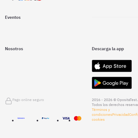
Eventos
Nosotros
Descarga la app
Pago online seguro
2016 - 2026 © OpositaTest.
Todos los derechos reserva
Términos y
condiciones
Privacidad
Confi
cookies