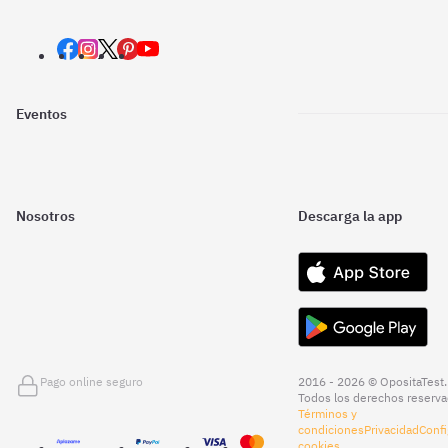
Eventos
Nosotros
Descarga la app
Pago online seguro
2016 - 2026 © OpositaTest.
Todos los derechos reserva
Términos y
condiciones
Privacidad
Confi
cookies