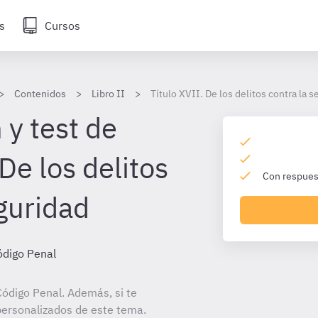
s
Cursos
Contenidos
Libro II
Título XVII. De los delitos contra la s
 y test de
 De los delitos
Con respuest
guridad
ódigo Penal
ódigo Penal. Además, si te
personalizados de este tema.