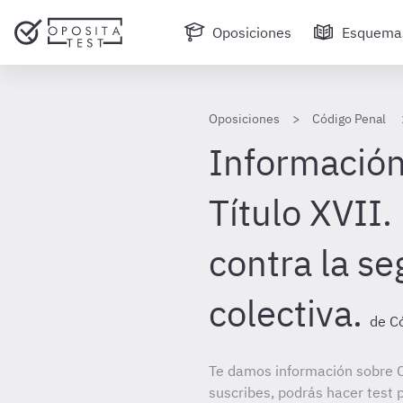
Oposiciones
Esquema
Oposiciones
Código Penal
Información
Título XVII.
contra la se
colectiva.
de C
Te damos información sobre C
suscribes, podrás hacer test 