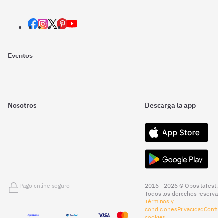
Eventos
Nosotros
Descarga la app
Pago online seguro
2016 - 2026 © OpositaTest.
Todos los derechos reserva
Términos y
condiciones
Privacidad
Confi
cookies