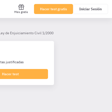
Hacer test gratis
Iniciar Sesión
Mes gratis
Ley de Enjuiciamiento Civil 1/2000
XI. Medios adecuados de solució
as justificadas
Hacer test