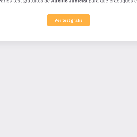
varios test gratuitos de
Auxilio Judicial
para que practiques c
Ver test gratis