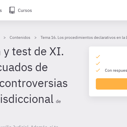
s
Cursos
Contenidos
Tema 16. Los procedimientos declarativos en la 
y test de XI.
cuados de
Con respuest
 controversias
risdiccional
de