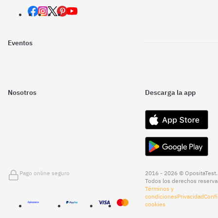
Eventos
Nosotros
Descarga la app
Pago online seguro
2016 - 2026 © OpositaTest.
Todos los derechos reserva
Términos y
condiciones
Privacidad
Confi
cookies