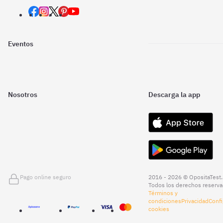
Eventos
Nosotros
Descarga la app
Pago online seguro
2016 - 2026 © OpositaTest.
Todos los derechos reserva
Términos y
condiciones
Privacidad
Confi
cookies