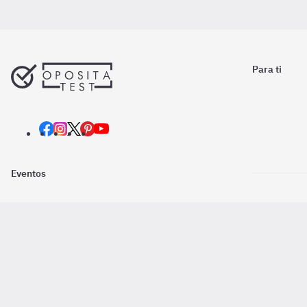
Para ti
Eventos
Nosotros
Descarga la