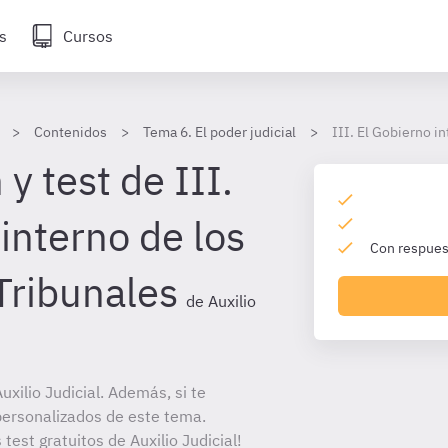
s
Cursos
Contenidos
Tema 6. El poder judicial
III. El Gobierno i
y test de III.
interno de los
Con respuest
Tribunales
de Auxilio
xilio Judicial. Además, si te
personalizados de este tema.
test gratuitos de Auxilio Judicial!