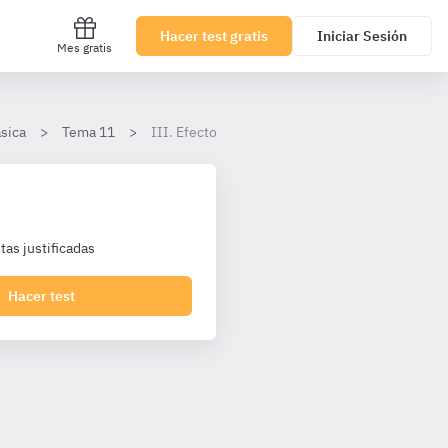
Hacer test gratis
Iniciar Sesión
Mes gratis
ásica
Tema 11
III. Efectos de la expulsión, devolución y dene
as justificadas
Hacer test