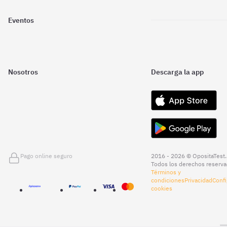
Eventos
Nosotros
Descarga la app
Pago online seguro
2016 - 2026 © OpositaTest.
Todos los derechos reserva
Términos y
condiciones
Privacidad
Confi
cookies