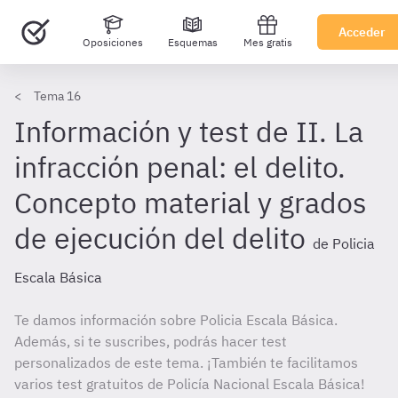
Acceder
Oposiciones
Esquemas
Mes gratis
Tema 16
Información y test de II. La
infracción penal: el delito.
Concepto material y grados
de ejecución del delito
de Policia
Escala Básica
Te damos información sobre Policia Escala Básica.
Además, si te suscribes, podrás hacer test
personalizados de este tema. ¡También te facilitamos
varios test gratuitos de Policía Nacional Escala Básica!