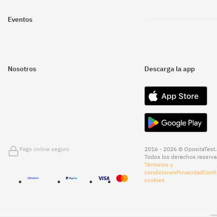
Eventos
Nosotros
Descarga la app
Pago online seguro
2016 - 2026 © OpositaTest.
Todos los derechos reserva
Términos y
condiciones
Privacidad
Confi
cookies