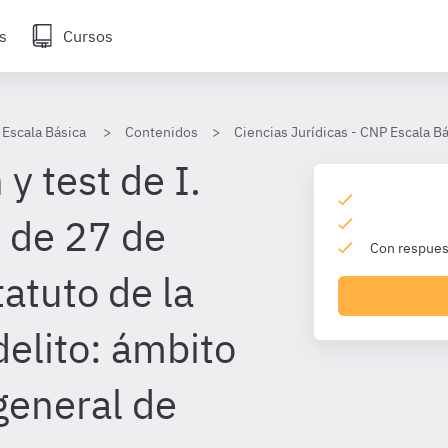
s
Cursos
 Escala Básica
Contenidos
Ciencias Jurídicas - CNP Escala B
y test de I.
 de 27 de
Con respuest
tatuto de la
delito: ámbito
general de