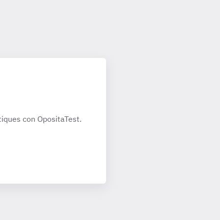
iques con OpositaTest.