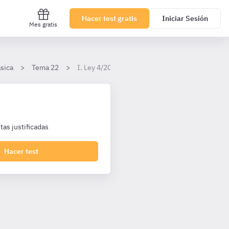
Hacer test gratis
Iniciar Sesión
Mes gratis
ásica
Tema 22
I. Ley 4/2015, de 27 de abril, del Estatuto de la
as justificadas
Hacer test