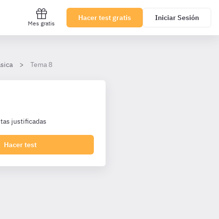
Hacer test gratis
Iniciar Sesión
Mes gratis
ásica
Tema 8
as justificadas
Hacer test